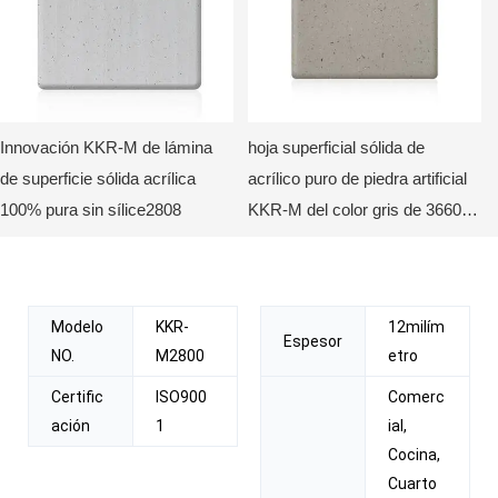
Innovación KKR-M de lámina
hoja superficial sólida de
de superficie sólida acrílica
acrílico puro de piedra artificial
100% pura sin sílice2808
KKR-M del color gris de 3660m
m2665
Modelo
KKR-
12milím
Espesor
NO.
M2800
etro
Certific
ISO900
Comerc
ación
1
ial,
Cocina,
Cuarto