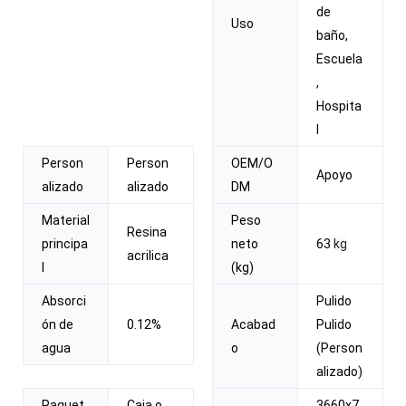
de
Uso
baño,
Escuela
,
Hospita
l
Person
Person
OEM/O
Apoyo
alizado
alizado
DM
Material
Peso
Resina
principa
neto
63
kg
acrilica
l
(kg)
Absorci
Pulido
ón de
0.12%
Acabad
Pulido
agua
o
(Person
alizado)
Paquet
Caja o
3660x7