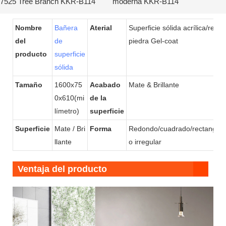
7525 Tree Branch KKR-B114
moderna KKR-B114
Nombre
Bañera
Aterial
Superficie sólida acrílica/resin
del
de
piedra Gel-coat
producto
superficie
sólida
Tamaño
1600x75
Acabado
Mate & Brillante
0x610(mi
de la
límetro)
superficie
Superficie
Mate / Bri
Forma
Redondo/cuadrado/rectangula
llante
o irregular
Ventaja del producto