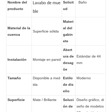
Nombre del
Solicit
Baño
Lavabo de mue
retroiluminado LED.
medida para hoteles.
producto
ud
ble
Materi
Material de la
al del
Superficie sólida
cuenca
gabin
ete
Abert
ura de
Estándar de 44
Instalación
Montaje en pared
desag
mm
üe
Tamaño
Disponible a med
Estilo
Moderno
ida
de dis
eño
Superficie
Mate / Brillante
Soluci
Diseño gráfico, di
ón de
seño de modelos