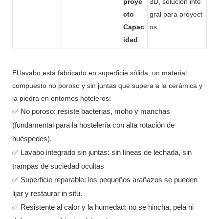
proye
3D, solución inte
cto
gral para proyect
Capac
os.
idad
El lavabo está fabricado en superficie sólida, un material
compuesto no poroso y sin juntas que supera a la cerámica y
la piedra en entornos hoteleros:
✅ No poroso: resiste bacterias, moho y manchas
(fundamental para la hostelería con alta rotación de
huéspedes).
✅ Lavabo integrado sin juntas: sin líneas de lechada, sin
trampas de suciedad ocultas
✅ Superficie reparable: los pequeños arañazos se pueden
lijar y restaurar in situ.
✅ Resistente al calor y la humedad: no se hincha, pela ni