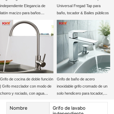
independiente Elegancia de
Universal Fregad Tap para
latón macizo para baños
baño, tocador & Bailes públicos
modernos KKR-FT2005
Grifo de cocina de doble función
Grifo de baño de acero
| Grifo mezclador con modo de
inoxidable grifo cromado de un
chorro y rociado, con agua
solo hendicero para tocador,
caliente y fría KKR-WB8201
baño & inodoro KKR-WB3014
Nombre
Grifo de lavabo
independiente