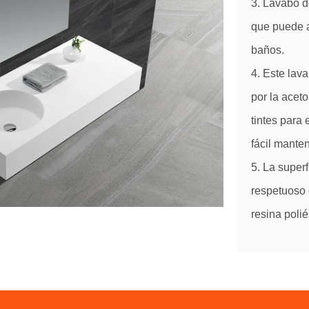
3. Lavabo d
que puede 
baños.
4. Este lava
por la aceto
tintes para 
fácil mante
5. La super
respetuoso 
resina polié