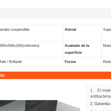
avabo suspendido
Aterial
Super
000x500x160(milímetro)
Acabado de la
Mate 
superficie
ate / Brillante
Forma
Redo
cto
1、
El mate
antibacteri
2. Garantía