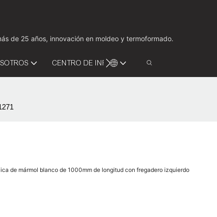
e más de 25 años, innovación en moldeo y termoformado.
OSOTROS
CENTRO DE INFORMACIÓN
VIDEO
-1271
ílica de mármol blanco de 1000mm de longitud con fregadero izquierdo