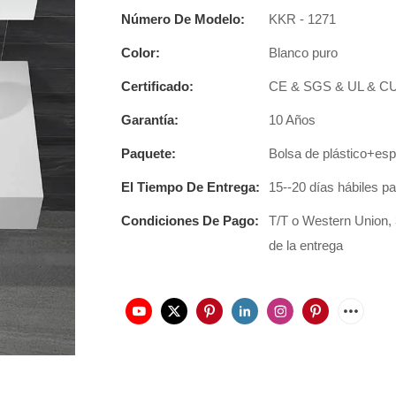
Número De Modelo:
KKR - 1271
Color:
Blanco puro
Certificado:
CE & SGS & UL & C
Garantía:
10 Años
Paquete:
Bolsa de plástico+es
El Tiempo De Entrega:
15--20 días hábiles p
Condiciones De Pago:
T/T o Western Union,
de la entrega